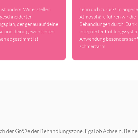
ist anders. Wir erstellen
Lehn dich zurück! In angen
geschneiderten
Atmosphäre führen wir die
gsplan, der genau auf deine
Behandlungen durch. Dank
se und deine gewünschten
integrierter Kühlungssystem
en abgestimmt ist.
Anwendung besonders sanf
schmerzarm.
nach der Größe der Behandlungszone. Egal ob Achseln, Beine,