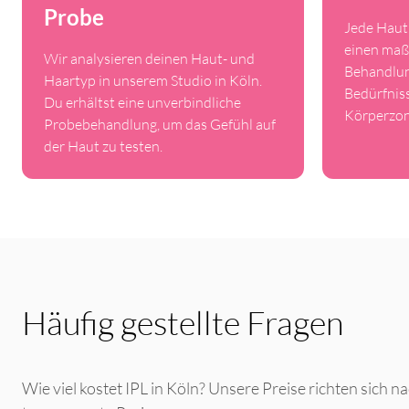
Probe
Jede Haut 
einen maß
Wir analysieren deinen Haut- und
Behandlun
Haartyp in unserem Studio in Köln.
Bedürfnis
Du erhältst eine unverbindliche
Körperzon
Probebehandlung, um das Gefühl auf
der Haut zu testen.
Häufig gestellte Fragen
Wie viel kostet IPL in Köln? Unsere Preise richten sich 