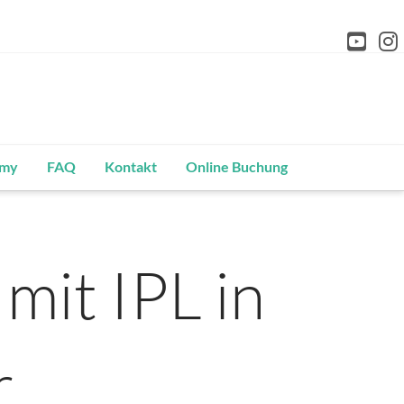
You
I
emy
FAQ
Kontakt
Online Buchung
mit IPL in
r