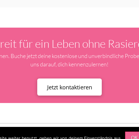
reit für ein Leben ohne Rasier
onen. Buche jetzt deine kostenlose und unverbindliche Prob
uns darauf, dich kennenzulernen!
Jetzt kontaktieren
IMPRESSUM
DATENSCHUTZERKLÄRUNG
OK
ite weiter benutzt, gehen wir von deinem Einverständnis aus.