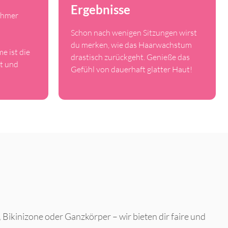
Ergebnisse
ehmer
Schon nach wenigen Sitzungen wirst
du merken, wie das Haarwachstum
e ist die
drastisch zurückgeht. Genieße das
t und
Gefühl von dauerhaft glatter Haut!
 Bikinizone oder Ganzkörper – wir bieten dir faire und